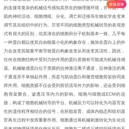
的连接等复杂的机械信号感知其所在的物理微环境，并伴随产生
肌肉神经活动、细胞增殖、分化、凋亡和迁移等生物化学改变来
调节其在组织中的行为。尽管不同的细胞类型机械转导的表现形
式有很大的区别，但其潜在的细胞和分子机制基本一致。几乎每
一种蛋白都以使其自由能最小化的构象存在，施加在蛋白上的外
力会改变其能量平衡导致蛋白构象改变从而改变其活性，因此，
任何在细胞结构中受到力的作用的蛋白质都有可能成为机械传感
器。机械敏感蛋白位于质膜的拉伸激活离子通道，拉伸激活的离
子通道并不单独起作用，而是与肌动蛋白和微管细胞骨架协同发
挥作用。细胞质膜不仅会受到剪切流等外力的影响，还会受到细
胞骨架聚合、渗透压等内力的影响。细胞与细胞或ECM的连
接，构成了细胞机械转导的平台。机械应力可以转化为与器官发
生的遗传程序相结合的信号，在胚胎发育、成体内稳态和组织器
官再生过程中发挥重要作用。细胞通过将机械刺激转化为生化信
号来对物理环境变化做出反应，细胞在二维或三维组织环境中不