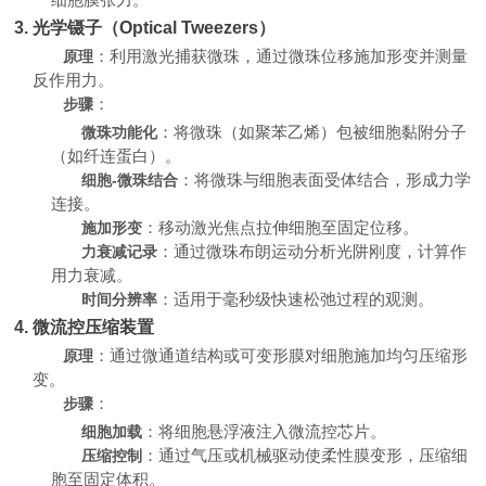
3. 光学镊子（Optical Tweezers）
：利用激光捕获微珠，通过微珠位移施加形变并测量
原理
反作用力。
：
步骤
：将微珠（如聚苯乙烯）包被细胞黏附分子
微珠功能化
（如纤连蛋白）。
：将微珠与细胞表面受体结合，形成力学
细胞-微珠结合
连接。
：移动激光焦点拉伸细胞至固定位移。
施加形变
：通过微珠布朗运动分析光阱刚度，计算作
力衰减记录
用力衰减。
：适用于毫秒级快速松弛过程的观测。
时间分辨率
4. 微流控压缩装置
：通过微通道结构或可变形膜对细胞施加均匀压缩形
原理
变。
：
步骤
：将细胞悬浮液注入微流控芯片。
细胞加载
：通过气压或机械驱动使柔性膜变形，压缩细
压缩控制
胞至固定体积。