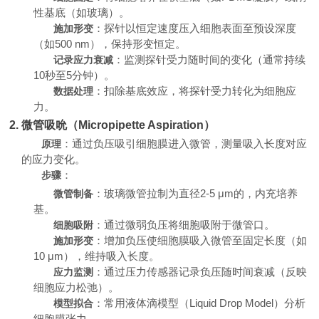
性基底（如玻璃）。
：探针以恒定速度压入细胞表面至预设深度
施加形变
（如500 nm），保持形变恒定。
：监测探针受力随时间的变化（通常持续
记录应力衰减
10秒至5分钟）。
：扣除基底效应，将探针受力转化为细胞应
数据处理
力。
2. 微管吸吮（Micropipette Aspiration）
：通过负压吸引细胞膜进入微管，测量吸入长度对应
原理
的应力变化。
：
步骤
：玻璃微管拉制为直径2-5 μm的，内充培养
微管制备
基。
：通过微弱负压将细胞吸附于微管口。
细胞吸附
：增加负压使细胞膜吸入微管至固定长度（如
施加形变
10 μm），维持吸入长度。
：通过压力传感器记录负压随时间衰减（反映
应力监测
细胞应力松弛）。
：常用液体滴模型（Liquid Drop Model）分析
模型拟合
细胞膜张力。