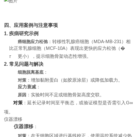
四、应用案例与注意事项
1. 疾病研究示例
：转移性乳腺癌细胞（MDA-MB-231）相
癌细胞应力松弛
比正常乳腺细胞（MCF-10A）表现出更快的应力松弛（
�
τ
更小），提示细胞骨架动态性增强。
2. 常见问题与解决
：
细胞脱离基底
：增加黏附蛋白（如胶原涂层）或降低加载力。
对策
应力衰减
：
：实验时间不足或细胞骨架高度交联。
原因
对策
：延长记录时间至平衡态，或验证模型是否需引入G
∞
项。
仪器漂移
仪器漂移
：
：在无细胞区域进行基线校正，使用温控系统减少热
对策