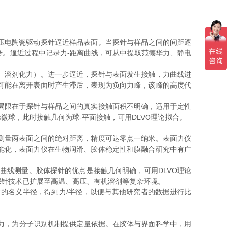
压电陶瓷驱动探针逼近样品表面。当探针与样品之间的间距逐
。逼近过程中记录力-距离曲线，可从中提取范德华力、静电
、溶剂化力）。进一步逼近，探针与表面发生接触，力曲线进
可能在离开表面时产生滞后，表现为负向力峰，该峰的高度代
局限在于探针与样品之间的真实接触面积不明确，适用于定性
球，此时接触几何为球-平面接触，可用DLVO理论拟合。
测量两表面之间的绝对距离，精度可达零点一纳米。表面力仪
能化，表面力仪在生物润滑、胶体稳定性和膜融合研究中有广
线测量。胶体探针的优点是接触几何明确，可用DLVO理论
探针技术已扩展至高温、高压、有机溶剂等复杂环境。
的名义半径，得到力/半径，以便与其他研究者的数据进行比
力，为分子识别机制提供定量依据。在胶体与界面科学中，用