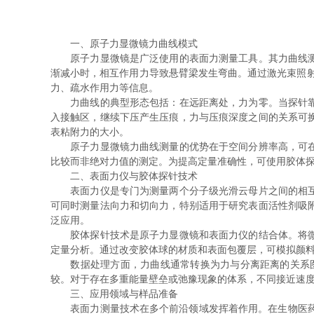
一、原子力显微镜力曲线模式
原子力显微镜是广泛使用的表面力测量工具。其力曲线测量
渐减小时，相互作用力导致悬臂梁发生弯曲。通过激光束照
力、疏水作用力等信息。
力曲线的典型形态包括：在远距离处，力为零。当探针靠近
入接触区，继续下压产生压痕，力与压痕深度之间的关系可
表粘附力的大小。
原子力显微镜力曲线测量的优势在于空间分辨率高，可在液
比较而非绝对力值的测定。为提高定量准确性，可使用胶体探
二、表面力仪与胶体探针技术
表面力仪是专门为测量两个分子级光滑云母片之间的相互作
可同时测量法向力和切向力，特别适用于研究表面活性剂吸
泛应用。
胶体探针技术是原子力显微镜和表面力仪的结合体。将微米
定量分析。通过改变胶体球的材质和表面包覆层，可模拟颜
数据处理方面，力曲线通常转换为力与分离距离的关系图。
较。对于存在多重能量壁垒或弛豫现象的体系，不同接近速
三、应用领域与样品准备
表面力测量技术在多个前沿领域发挥着作用。在生物医药领