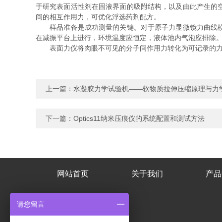
于研究表面活性剂在固液界面的吸附结构，以及由此产生的
间的相互作用力，可优化浮选药剂配方。
样品准备是成功测量的关键。对于原子力显微镜力曲线模式
在减振平台上进行，环境温度应恒定，液体池内气泡应排除
表面力仪将肉眼不可见的分子间作用力转化为可记录的力曲
上一篇：
水凝胶力学试验机——软物质拉伸压缩原理与力
下一篇：
Optics11纳米压痕仪的系统配置和测试方法
网站首页
关于我们
产品
请您留言
联系人