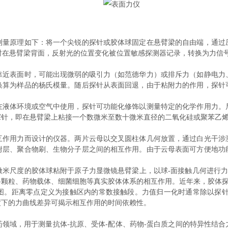
原理如下：将一个尖锐的探针或胶体球固定在悬臂梁的自由端，通过
射在悬臂梁背面，反射光的位置变化被位置敏感探测器记录，转换为力信号
表面时，可能出现微弱的吸引力（如范德华力）或排斥力（如静电力
换算为样品的杨氏模量。随后探针从表面回退，由于粘附力的作用，探针
体环境或空气中使用，探针可功能化修饰以测量特定的化学作用力。
针，即在悬臂梁上粘接一个数微米至数十微米直径的二氧化硅或聚苯乙烯微
用力而设计的仪器。两片云母以交叉圆柱体几何放置，通过白光干涉
附层、聚合物刷、生物分子层之间的相互作用。由于云母表面可方便地功
尺度的胶体球粘附于原子力显微镜悬臂梁上，以球-面接触几何进行力曲
料颗粒、药物载体、细菌细胞等真实胶体体系的相互作用。近年来，胶体
距离零点定义为接触区内的常数接触段。力值归一化时通常除以探针
度下的力曲线差异可揭示相互作用的时间依赖性。
域，用于测量抗体-抗原、受体-配体、药物-蛋白质之间的特异性结合