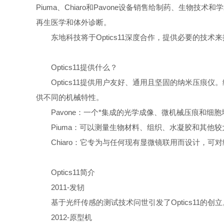
Piuma
、
Chiaro
和
Pavone
设备销售给制药、生物技术和学
再生医学和体外诊断。
东地科技将于
Optics11
深度合作，提供必要的技术来
Optics11
提供什么？
Optics11
提供用户友好、通用且坚固的纳米压痕仪。
供不同的机械特性。
Pavone
：一个*集成的光学成像、微机械压痕和细
Piuma
：可以测量生物材料、组织、水凝胶和其他较
Chiaro
：它专为与任何现有显微镜联用而设计，可对
Optics11
简介
2011-
发轫
基于光纤传感的测试技术问世引发了
Optics11
的创立
2012-
原型机