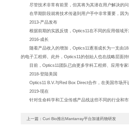
尽管技术非常有前景，但其将为其潜在用户解决的问
在早期阶段就将技术传递到用户手中非常重要，因为
2013-
产品发布
根据前期的实践反馈，
Optics11
在不同的应用领域开
2016-
成长
随着产品收入的增加，
Optics11
逐渐成长为一支由
18
的电子工程师。此外，
Optics11
的创始人也在战略层面持
目前，
Optics11
团队已由更多学科工程师、应用专家
2018-
登陆美国
Optics11 B.V.
与
Red Box Direct
合作，在美国市场开
2019-
现在
针对生命科学和工业传感产品线这些不同的行业和市
上一篇：
Curi Bio推出Mantarray平台加速药物研发