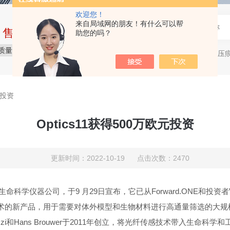
欢迎您！
来自局域网的朋友！有什么可以帮
中售后完整的服务体系
助您的吗？
质量保障
价格合理
服务贴心
生物纳米压痕仪，表面力仪，
热门关键词：
元投资
Optics11获得500万欧元投资
更新时间：2022-10-19 点击次数：2470
生命科学仪器公司，于
9
月
29
日宣布，它已从
Forward.ONE
和投资者
术的新产品，用于需要对体外模型和生物材料进行高通量筛选的大规
zi
和
Hans Brouwer
于
2011
年创立，
将光纤传感技术带入生命科学和