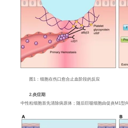
图1：细胞在伤口愈合止血阶段的反应
2.炎症期
中性粒细胞首先清除病原体；随后巨噬细胞由促炎M1型