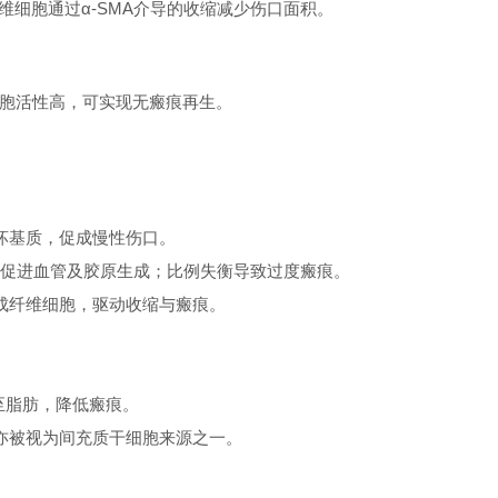
维细胞通过α-SMA介导的收缩减少伤口面积。
胞活性高，可实现无瘢痕再生。
坏基质，促成慢性伤口。
F-β促进血管及胶原生成；比例失衡导致过度瘢痕。
成纤维细胞，驱动收缩与瘢痕。
至脂肪，降低瘢痕。
亦被视为间充质干细胞来源之一。