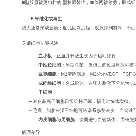
Ⅲ型胶原被更粗壮的Ⅰ型胶原替代，血管网被修剪，肌成纤
5.纤维化或再生
成人通常形成瘢痕；胎儿因炎症轻、胶原排列有序、干细
关键细胞功能概述
血小板
：止血并释放生长因子启动修复。
中性粒细胞
：早期杀菌，但蛋白酶过度释放可破
巨噬细胞
：M1清除病原，M2分泌VEGF、TG
成纤维细胞
：合成胶原；在张力刺激下分化为肌
干细胞
：
– 表皮基底干细胞日常维持屏障，损伤时快速增殖。
– 毛囊、脂肪来源干细胞可跨谱系修复表皮、血管甚
内皮细胞与周细胞
：协同进行血管新生；周细胞
病理差异