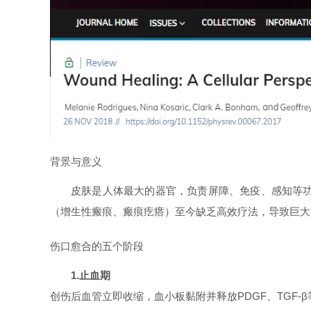
背景与意义
皮肤是人体最大的器官，负责屏障、免疫、感知等
（增生性瘢痕、瘢痕疙瘩）至今缺乏高效疗法，导致巨大
伤口愈合的五个阶段
1.止血期
创伤后血管立即收缩，血小板黏附并释放PDGF、TGF-