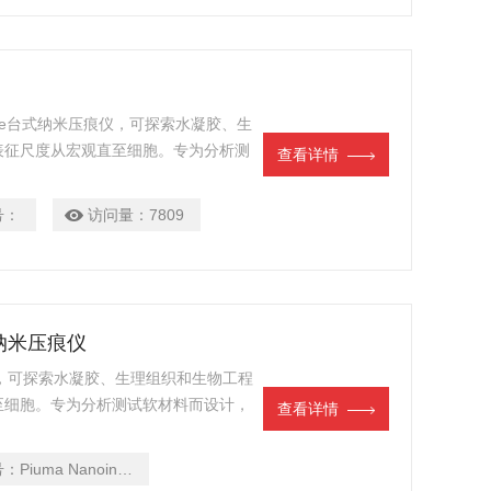
cs11 life台式纳米压痕仪，可探索水凝胶、生
表征尺度从宏观直至细胞。专为分析测
查看详情
在生理条件下的力学性能。
号：
访问量：
7809
生物纳米压痕仪
器，可探索水凝胶、生理组织和生物工程
至细胞。专为分析测试软材料而设计，
查看详情
学性能。
号：
Piuma Nanoindenter