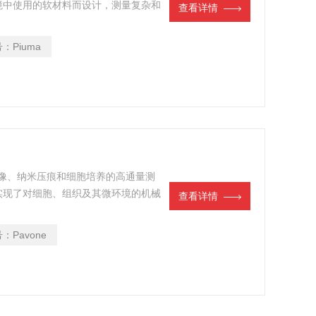
境中使用的软材料而设计，测量复杂和
查看详情
号：
Piuma
成像、纳米压痕和细胞培养的高通量测
实现了对细胞、组织及其微环境的机械
查看详情
胞刚度、粘弹性、粘附性、收缩性等。
用，借助该系统可以使生命科学研究人
号：
Pavone
材料的结构和功能特性。