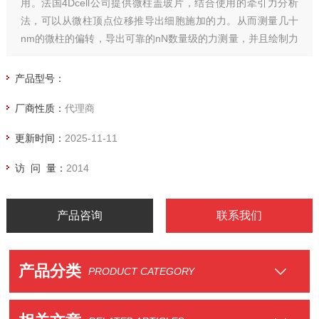
用。法国4Dcell公司提供微柱盖玻片，结合使用的牵引力分析
法，可以从微柱顶点位移推导出细胞施加的力。从而测量几十
nm的微柱的偏转，导出可靠的nN数量级的力测量，并且绘制力
谱图。
产品型号：
厂商性质：
代理商
更新时间：
2025-11-11
访 问 量：
2014
产品咨询
联系我们
产品分类
PRODUCT CATEGORY