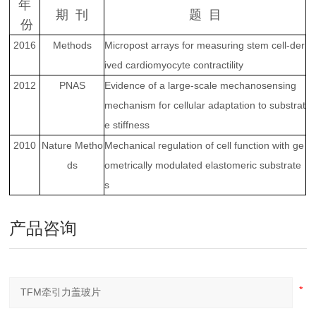
年
期 刊
题 目
份
2016
Methods
Micropost arrays for measuring stem cell-der
ived cardiomyocyte contractility
2012
PNAS
Evidence of a large-scale mechanosensing
mechanism for cellular adaptation to substrat
e stiffness
2010
Nature Metho
Mechanical regulation of cell function with ge
ds
ometrically modulated elastomeric substrate
s
产品咨询