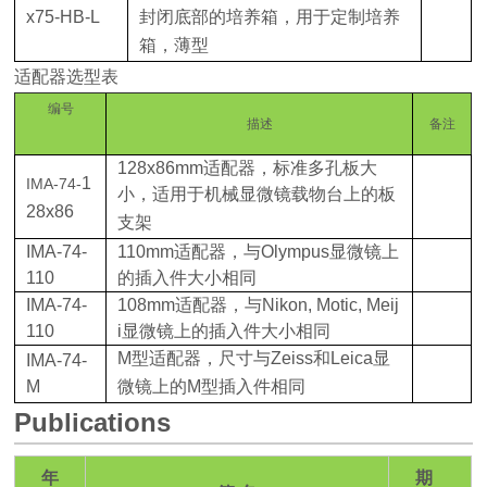
x75-HB-L
封闭底部的培养箱，用于定制培养
箱，薄型
适配器选型表
编号
描述
备注
128x86mm
适配器，标准多孔板大
1
IMA-74-
小，适用于机械显微镜载物台上的板
28x86
支架
IMA-74-
110mm
适配器，与
Olympus
显微镜上
110
的插入件大小相同
IMA-74-
108mm
适配器，与
Nikon, Motic, Meij
110
i
显微镜上的插入件大小相同
M
型适配器，尺寸与
Zeiss
和
Leica
显
IMA-74-
M
微镜上的
M
型插入件相同
Publications
年
期