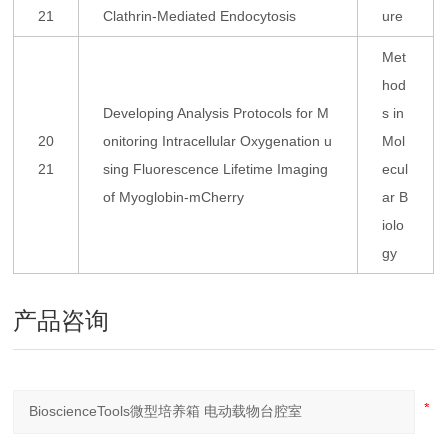
21
Clathrin-Mediated Endocytosis
ure
Met
hod
Developing Analysis Protocols for M
s in
20
onitoring Intracellular Oxygenation u
Mol
21
sing Fluorescence Lifetime Imaging
ecul
of Myoglobin-mCherry
ar B
iolo
gy
产品咨询