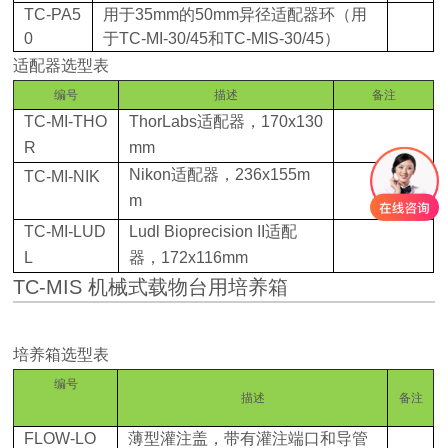
TC-PA5
用于
35mm
的
50mm
异径适配器环（用
0
于
TC-MI-30/45
和
TC-MIS-30/45
）
适配器选型表
编号
描述
备注
TC-MI-THO
ThorLabs
适配器，
170x130
R
mm
Nikon
适配器，
236x155m
TC-MI-NIK
m
TC-MI-LUD
Ludl Bioprecision II
适配
L
器，
172x116mm
TC-MIS 机械式载物台用培养箱
培养箱选型表
编号
描述
备注
FLOW-LO
薄型灌注盖，带有灌注端口和导管