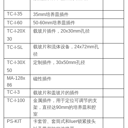
TC-I-35
35mm
培养皿插件
TC-I-60
50-60mm
培养皿插件
TC-I-20X
载玻片插件，
20x30mm
孔径
30
载玻片和流体设备，
24x72mm
孔
TC-I-SL
径
TC-I-30X
定制插件，
30x50mm
孔径
50
MA-128x
磁性插件
86
TC-I-3
载玻片和盖玻片的插件
TC-I-100
金属插件，用于定位可调节的支
架，直径达
90mm
的培养皿和腔
室
PS-KIT
卡套管、套筒式和
luer
锁紧接头