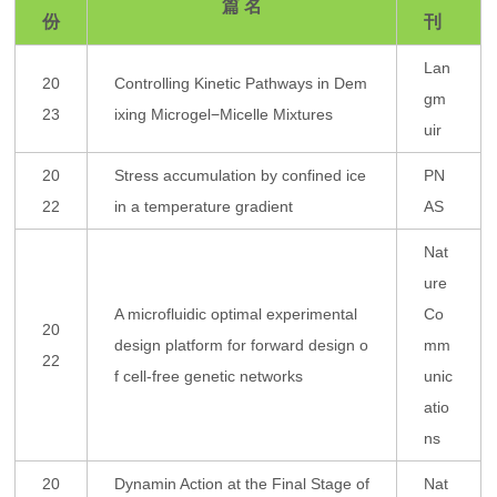
篇 名
份
刊
Lan
20
Controlling Kinetic Pathways in Dem
gm
23
ixing Microgel−Micelle Mixtures
uir
20
Stress accumulation by confined ice
PN
22
in a temperature gradient
AS
Nat
ure
A microfluidic optimal experimental
Co
20
design platform for forward design o
mm
22
f cell-free genetic networks
unic
atio
ns
20
Dynamin Action at the Final Stage of
Nat