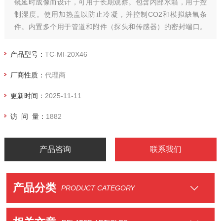
镜延时成像而设计，可用于长期观察。包含内部水箱，用于控
制湿度。使用加热盖以防止冷凝，并控制CO2和模拟缺氧条
件。内置多个用于管道和附件（探头和传感器）的密封端口。
可升级用于浸入式光学器件的物镜加热器。
产品型号：
TC-MI-20X46
厂商性质：
代理商
更新时间：
2025-11-11
访 问 量：
1882
产品咨询
联系我们
产品分类
PRODUCT CATEGORY