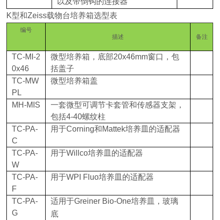
以及带倒钩的连接器
K型和Zeiss
载物台培养箱选型表
编号
描述
备注
TC-MI-2
微型培养箱，底部
20x46mm
窗口，包
0x46
括盖子
TC-MW
微型培养箱盖
PL
MH-MIS
一套微型可调节卡套管和传感器支架，
包括
4-40
螺纹柱
TC-PA-
用于
Corning
和
Mattek
培养皿的适配器
C
TC-PA-
用于
Willco
培养皿的适配器
W
TC-PA-
用于
WPI Fluo
培养皿的适配器
F
TC-PA-
适用于
Greiner Bio-One
培养皿，玻璃
G
底