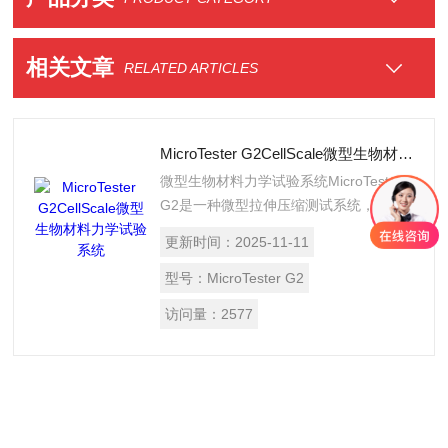
相关文章
RELATED ARTICLES
MicroTester G2CellScale微型生物材料力学试验系统
微型生物材料力学试验系统MicroTester
G2是一种微型拉伸压缩测试系统，它可
用于确定多种材料的应力-应变特性，包
更新时间：
2025-11-11
括组织样本、细胞聚集体、水凝胶和组织
工程支架材料。通过检测力传感微梁的变
型号：
MicroTester G2
化，该生物材料力学试验机可以测量比传
访问量：
2577
统机械测试系统小得多的力和位移。包含
一个温度控制的流体浴槽，用于保持理想
的样品条件和一个高质量的光学系统，以
提供用户反馈。