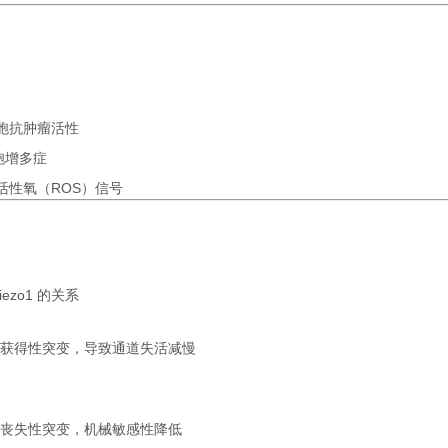
胞抗肿瘤活性
胞增多症
和活性氧（ROS）信号
iezo1 的关系
能获得性突变，导致通道失活减慢
能丧失性突变，机械敏感性降低