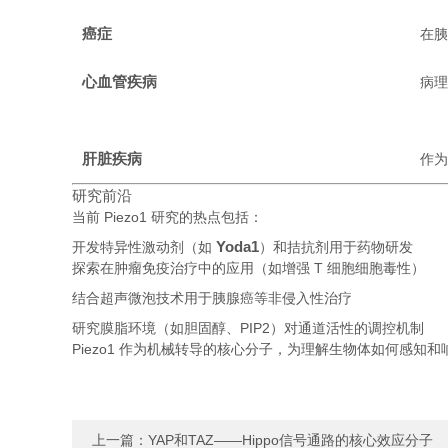
癌症
在
心血管疾病
病
肝脏疾病
作
研究前沿
当前 Piezo1 研究的热点包括：
Yoda1
开发特异性激动剂（如
）和拮抗剂用于药物研发
探索在肿瘤免疫治疗中的应用（如增强 T 细胞细胞毒性）
结合超声微泡技术用于胰腺癌等非侵入性治疗
研究膜脂环境（如胆固醇、PIP2）对通道活性的调控机制
Piezo1 作为机械转导的核心分子，为理解生物体如何感
上一篇：
YAP和TAZ——Hippo信号通路的核心效应分子