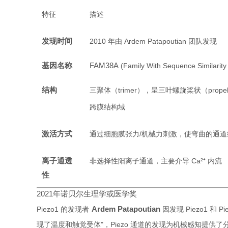
特征
描述
发现时间
2010 年由 Ardem Patapoutian 团队发现
基因名称
FAM38A
(Family With Sequence Similarit
结构
三聚体（trimer），呈三叶螺旋桨状（propell
跨膜结构域
激活方式
通过细胞膜张力/机械力刺激，使弯曲的通
离子通透
非选择性阳离子通道，主要介导 Ca²⁺ 内流
性
2021年诺贝尔生理学或医学奖
Ardem Patapoutian
Piezo1 的发现者
因发现 Piezo1 和 
现了温度和触觉受体"，Piezo 通道的发现为机械感知提供了