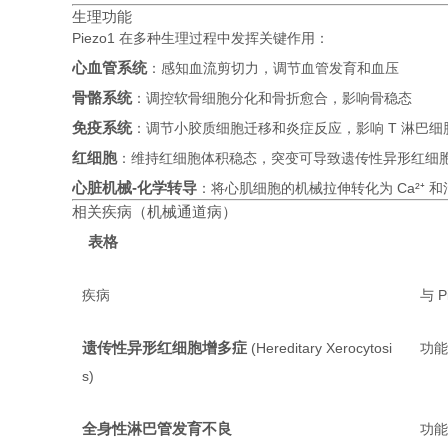
生理功能
Piezo1 在多种生理过程中发挥关键作用：
心血管系统
：感知血流剪切力，调节血管发育和血压
骨骼系统
：调控软骨细胞分化和骨折愈合，影响骨稳态
免疫系统
：调节小胶质细胞迁移和炎症反应，影响 T 淋巴细
红细胞
：维持红细胞体积稳态，突变可导致遗传性异形红细
心脏机械-化学转导
：将心肌细胞的机械拉伸转化为 Ca²⁺ 
相关疾病（机械通道病）
表格
疾病
与 P
遗传性异形红细胞增多症
(Hereditary Xerocytosi
功
s)
全身性淋巴管发育不良
功