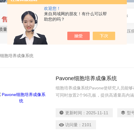
欢迎您！
来自局域网的朋友！有什么可以帮
中售后完整的服务体系
助您的吗？
质量保障
价格合理
服务贴心
生物纳米压痕仪，表面力仪，
热门关键词：
细胞培养成像系统
Pavone细胞培养成像系统
细胞培养成像系统Pavone使研究人员能
可同时放置2个96孔板，提供高通量高内
性、粘附、收缩、机械感应等。这一平台
合，实现了快速方便的数据收集。预先校
更新时间：
2025-11-11
型
程，使得该仪器可以真正节省时间，产生
访问量：
2101