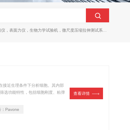
生物力学试验机，微尺度压缩拉伸测试系统，生物材料双轴力学测试系统，细胞拉伸仪，原子力探针，细胞流体剪切，细胞压缩，牵引力玻片
够在接近生理条件下分析细胞。其内部
涵筛选功能特性，包括细胞刚度、粘弹
查看详情
将微观力学表征与光学成像和培养相结
准的光纤传感器以及预先编程的实验进
号：
Pavone
大量有意义的实验结果。