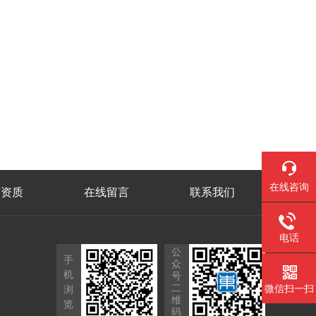
在线咨询
誉资质
在线留言
联系我们
电话
公
手
众
机
号
二
微信扫一扫
浏
维
览
码